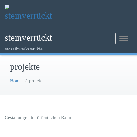
Skip
to
content
steinverrückt
Toggle na
mosaikwerkstatt kiel
projekte
Home
/
projekte
Gestaltungen im öffentlichen Raum.