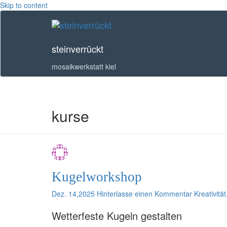
Skip to content
steinverrückt
mosaikwerkstatt kiel
kurse
Kugelworkshop
Dez. 14,2025
Hinterlasse einen Kommentar
Kreativität
Wetterfeste Kugeln gestalten