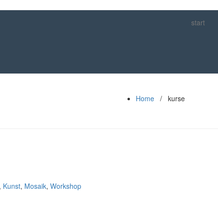
start
Home
/ kurse
,
Kunst
,
Mosaik
,
Workshop